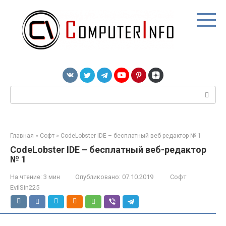
Перейти
к
контенту
Поиск:
Главная
»
Софт
»
CodeLobster IDE – бесплатный веб-редактор № 1
CodeLobster IDE – бесплатный веб-редактор
№ 1
На чтение:
3 мин
Опубликовано:
07.10.2019
Софт
EvilSin225