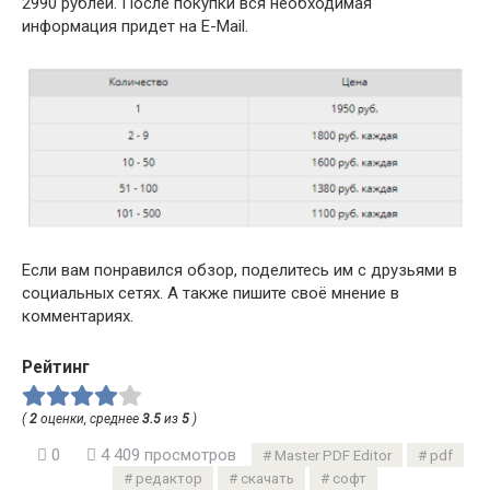
2990 рублей. После покупки вся необходимая
информация придет на E-Mail.
Если вам понравился обзор, поделитесь им с друзьями в
социальных сетях. А также пишите своё мнение в
комментариях.
Рейтинг
(
2
оценки, среднее
3.5
из
5
)
0
4 409 просмотров
Master PDF Editor
pdf
редактор
скачать
софт