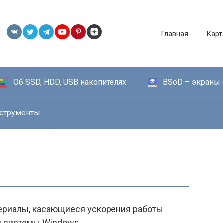
Главная
Карт
Об SSD, HDD, USB накопителях
BSoD – экраны 
струменты
ериалы, касающиеся ускорения работы
й системы Windows.