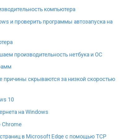
оизводительность компьютера
dows и проверить программы автозапуска на
ютера
ышаем производительность нетбука и ОС
грамм
кие причины скрываются за низкой скоростью
ows 10
тернета на Windows
e Chrome
-страниц в Microsoft Edge с помощью TCP