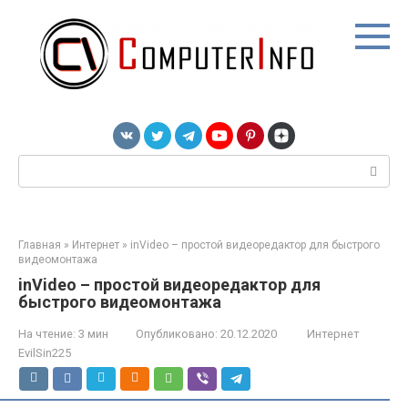
Перейти
к
контенту
Поиск:
Главная
»
Интернет
»
inVideo – простой видеоредактор для быстрого
видеомонтажа
inVideo – простой видеоредактор для
быстрого видеомонтажа
На чтение:
3 мин
Опубликовано:
20.12.2020
Интернет
EvilSin225