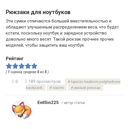
Рюкзаки для ноутбуков
Эти сумки отличаются большей вместительностью и
обладают улучшенным распределением веса, что будет
кстати, поскольку ноутбук и зарядное устройство
довольно много весят. Такой рюкзак прочнее прочих
моделей, чтобы защитить ваш ноутбук.
Рейтинг
(
1
оценка, среднее
5
из
5
)
0
189 просмотров
tajezzo beaborn polyhedrone
backpack
xiaomi
умный рюкзак
EvilSin225
/ автор статьи