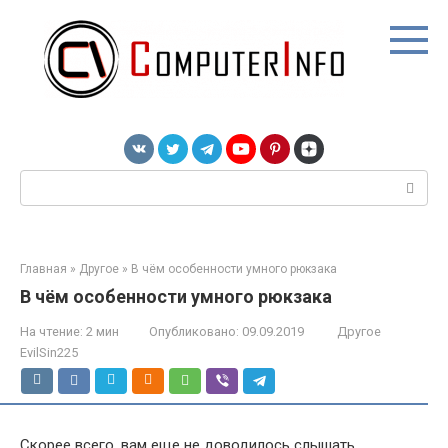
Перейти
к
контенту
Поиск:
Главная
»
Другое
»
В чём особенности умного рюкзака
В чём особенности умного рюкзака
На чтение:
2 мин
Опубликовано:
09.09.2019
Другое
EvilSin225
Скорее всего, вам еще не доводилось слышать