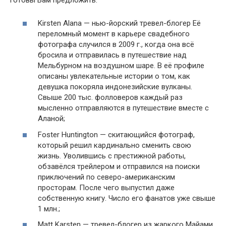
Kirsten Alana — нью-йорский тревел-блогер Её
переломный момент в карьере свадебного
фотографа случился в 2009 г., когда она всё
бросила и отправилась в путешествие над
Мельбурном на воздушном шаре. В её профиле
описаны увлекательные истории о том, как
девушка покоряла индонезийские вулканы.
Свыше 200 тыс. фолловеров каждый раз
мысленно отправляются в путешествие вместе с
Аланой;
Foster Huntington — скитающийся фотограф,
который решил кардинально сменить свою
жизнь. Уволившись с престижной работы,
обзавёлся трейлером и отправился на поиски
приключений по северо-американским
просторам. После чего выпустил даже
собственную книгу. Число его фанатов уже свыше
1 млн.;
Matt Karsten — тревел-блогер из жаркого Майами,