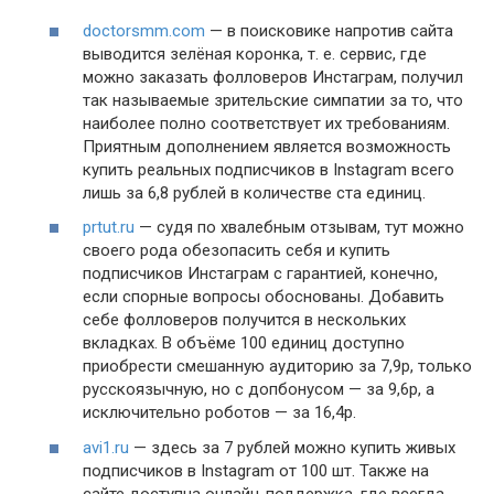
doctorsmm.com
— в поисковике напротив сайта
выводится зелёная коронка, т. е. сервис, где
можно заказать фолловеров Инстаграм, получил
так называемые зрительские симпатии за то, что
наиболее полно соответствует их требованиям.
Приятным дополнением является возможность
купить реальных подписчиков в Instagram всего
лишь за 6,8 рублей в количестве ста единиц.
prtut.ru
— судя по хвалебным отзывам, тут можно
своего рода обезопасить себя и купить
подписчиков Инстаграм с гарантией, конечно,
если спорные вопросы обоснованы. Добавить
себе фолловеров получится в нескольких
вкладках. В объёме 100 единиц доступно
приобрести смешанную аудиторию за 7,9р, только
русскоязычную, но с допбонусом — за 9,6р, а
исключительно роботов — за 16,4р.
avi1.ru
— здесь за 7 рублей можно купить живых
подписчиков в Instagram от 100 шт. Также на
сайте доступна онлайн-поддержка, где всегда