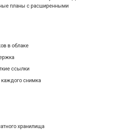
атные планы с расширенными
ов в облаке
ержка
ткие ссылки
я каждого снимка
атного хранилища