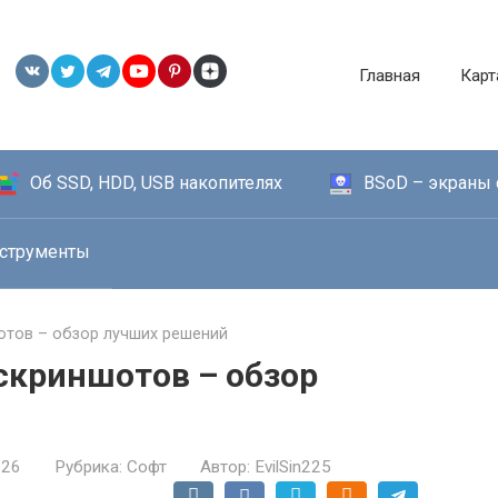
Главная
Карт
Об SSD, HDD, USB накопителях
BSoD – экраны 
струменты
отов – обзор лучших решений
скриншотов – обзор
026
Рубрика:
Софт
Автор:
EvilSin225