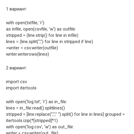
1 вариант:
with open(txtfile, ‘r’)
as infile, open(csvfile, ‘w’) as outfile:
stripped = (line.strip() for line in infile)
lines = (line.split(“,”) for line in stripped if line)
>writer = csv.writer(outfile)
writer.writerows(lines)
2 вариант:
import csv
import itertools
with open(‘log.txt’, ‘r’) as in_file:
lines = in_file.read().splitlines()
stripped = [line.replace(“,”,” “).split() for line in lines] grouped =
itertools.izip(*[stripped]*1)
with open(‘log.csv’, ‘w’) as out_file:
writer = csv.writer(out_file)