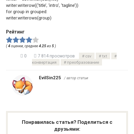
writer.writerow((‘title’, ‘intro’, ‘tagline’))
for group in grouped:
writer.writerows(group)
Рейтинг
(
4
оценки, среднее
4.25
из
5
)
0
7 814 просмотров
csv
txt
конвертация
преобразование
EvilSin225
/ автор статьи
Понравилась статья? Поделиться с
друзьями: