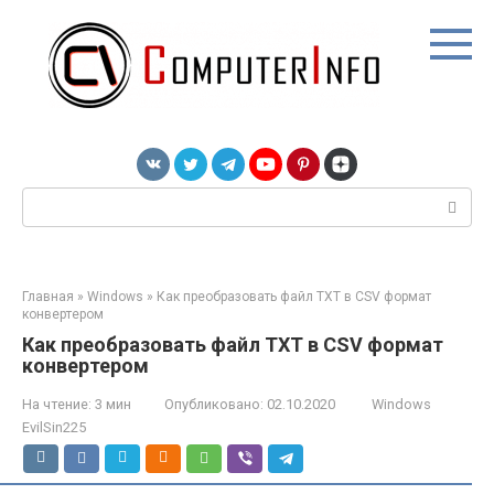
Перейти
к
контенту
Поиск:
Главная
»
Windows
»
Как преобразовать файл TXT в CSV формат
конвертером
Как преобразовать файл TXT в CSV формат
конвертером
На чтение:
3 мин
Опубликовано:
02.10.2020
Windows
EvilSin225