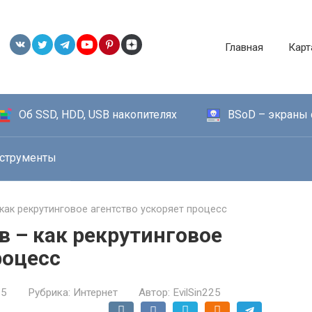
Главная
Карт
Об SSD, HDD, USB накопителях
BSoD – экраны 
струменты
 как рекрутинговое агентство ускоряет процесс
в – как рекрутинговое
роцесс
25
Рубрика:
Интернет
Автор:
EvilSin225