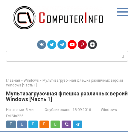
Перейти
к
контенту
Поиск:
Главная
»
Windows
»
Мультизагрузочная флешка различных версий
Windows [Часть 1]
Мультизагрузочная флешка различных версий
Windows [Часть 1]
На чтение:
3 мин
Опубликовано:
18.09.2016
Windows
EvilSin225