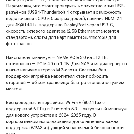
Перечислим, что стоит проверить: количество и тип USB-
разъёмов (USB4/Thunderbolt 4 открывает возможность
подключения eGPU и быстрых доков), наличие HDMI 2.1
для 4K@144Hz, поддержка DisplayPort через USB-C,
скорость сетевого адаптера (2.5G Ethernet становится
стандартом), слоты для карт памяти SD/microSD для
фотографов.
Накопитель: минимум — NVMe PCIe 3.0 на 512 ГБ,
оптимально — PCIe 4.0 на 1 ТБ. Для NAS и медиасерверов
важно наличие второго M.2-слота. Системы без
поддержки апгрейда накопителя стоит обходить
стороной — объём хранилища быстро становится узким
местом.
Беспроводные интерфейсы: Wi-Fi 6E (802.11ax с
поддержкой 6 ГГц) и Bluetooth 5.3 — актуальный минимум
для нового устройства в 2024–2025 году. В
корпоративном использовании дополнительно важна
поддержка WPA3 и функций управляемой безопасности
сети.