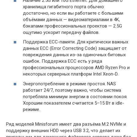
Наличие 2.5G или 10G Ethernet. Для домашнего
хранилища гигабитного порта обычно
достаточно, но если вы работаете с большими
объёмами данных — видеоматериалами в 4K,
бэкапами профессиональных проектов — 2.5G
ощутимо ускорит передачу файлов.
Поддержка ECC-памяти. Для критически важных
данных ECC (Error Correcting Code) защищает от
повреждения данных из-за одиночных битовых
ошибок. Поддержка ECC есть у ряда
профессиональных процессоров AMD Ryzen Pro и
некоторых серверных платформ Intel Xeon-D.
Энергопотребление в режиме простоя. NAS
работает 24/7, поэтому важно, чтобы система
потребляла минимум энергии в состоянии покоя.
Хорошим показателем считается 5–15 Вт в idle-
режиме.
Ряд моделей Minisforum имеет два разъёма M.2 NVMe и
поддержку внешних HDD через USB 3.2, что делает их
пригодными для домашнего файлового сервера даже без