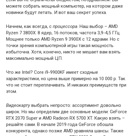
можете собрать мощный компьютер, на котором даже
новинки будут летать. И вот ваш секрет успеха.
Начнем, как всегда, с
процессора
. Наш выбор – AMD
Ryzen 7 3800X: 8 ядер, 16 потоков, частота 3,9-4,5 ГГц.
Мощнее только AMD Ryzen 9 3900X с 12 ядрами. Но с
точки зрения компьютерной игры такая мощность
избыточна. Хотя, конечно, никто не мешает вам взять
максимально мощный ЦП.
Что же Intel? Core i9-9900KF имеет сходные
характеристики, но цена выше примерно на 10 000 р. Так
что не стоит переплачивать. И никаких преимуществ при
этом.
Видеокарту
выбрать непросто: ассортимент довольно
широк. Но мы определим две основные модели: GeForce
RTX 2070 Super и AMD Radeon RX 5700 XT. Какую взять –
решайте сами. В начале 2019 года GeForce обошла
конкурента, однако позже AMD уравняла шансы. Также