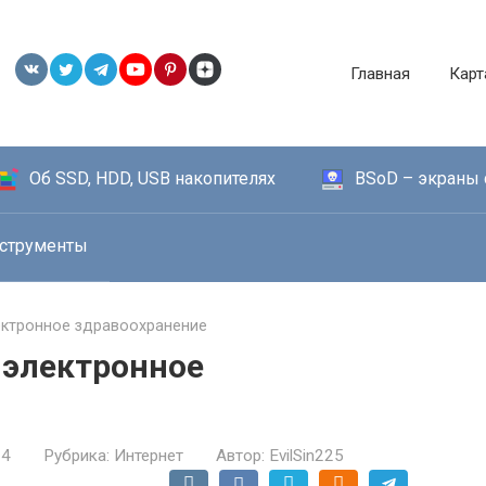
Главная
Карт
Об SSD, HDD, USB накопителях
BSoD – экраны 
струменты
ктронное здравоохранение
 электронное
24
Рубрика:
Интернет
Автор:
EvilSin225