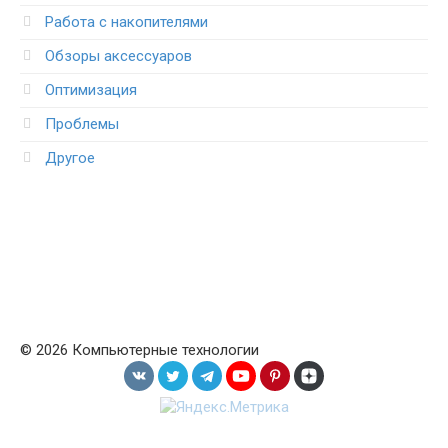
Работа с накопителями
Обзоры аксессуаров
Оптимизация
Проблемы
Другое
© 2026 Компьютерные технологии