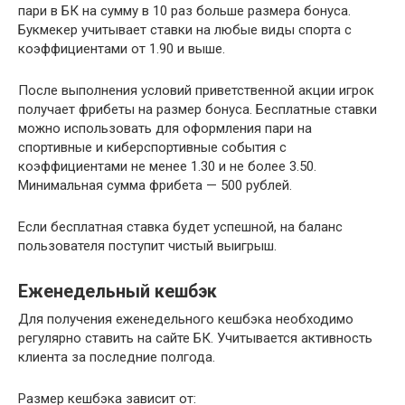
пари в БК на сумму в 10 раз больше размера бонуса.
Букмекер учитывает ставки на любые виды спорта с
коэффициентами от 1.90 и выше.
После выполнения условий приветственной акции игрок
получает фрибеты на размер бонуса. Бесплатные ставки
можно использовать для оформления пари на
спортивные и киберспортивные события с
коэффициентами не менее 1.30 и не более 3.50.
Минимальная сумма фрибета — 500 рублей.
Если бесплатная ставка будет успешной, на баланс
пользователя поступит чистый выигрыш.
Еженедельный кешбэк
Для получения еженедельного кешбэка необходимо
регулярно ставить на сайте БК. Учитывается активность
клиента за последние полгода.
Размер кешбэка зависит от: