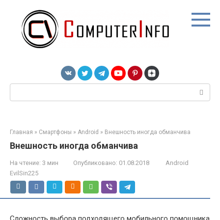
Перейти
к
контенту
Поиск:
Главная
»
Смартфоны
»
Android
»
Внешность иногда обманчива
Внешность иногда обманчива
На чтение:
3 мин
Опубликовано:
01.08.2018
Android
EvilSin225
Сложность выбора подходящего мобильного помощника