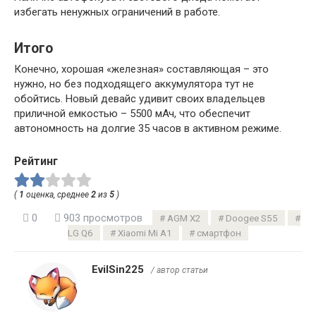
избегать ненужных ограничений в работе.
Итого
Конечно, хорошая «железная» составляющая – это
нужно, но без подходящего аккумулятора тут не
обойтись. Новый девайс удивит своих владельцев
приличной емкостью – 5500 мАч, что обеспечит
автономность на долгие 35 часов в активном режиме.
Рейтинг
(
1
оценка, среднее
2
из
5
)
0
903 просмотров
AGM X2
Doogee S55
LG Q6
Xiaomi Mi A1
смартфон
EvilSin225
/ автор статьи