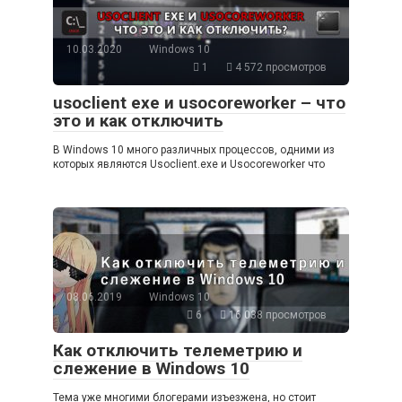
10.03.2020
Windows 10
1
4 572 просмотров
usoclient exe и usocoreworker – что
это и как отключить
В Windows 10 много различных процессов, одними из
которых являются Usoclient.exe и Usocoreworker что
08.06.2019
Windows 10
6
16 038 просмотров
Как отключить телеметрию и
слежение в Windows 10
Тема уже многими блогерами изъезжена, но стоит