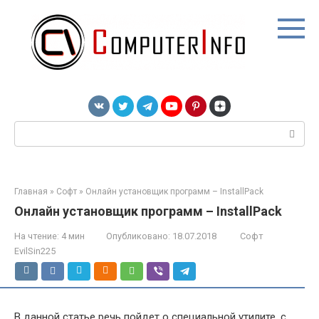
Перейти
к
контенту
Поиск:
Главная
»
Софт
»
Онлайн установщик программ – InstallPack
Онлайн установщик программ – InstallPack
На чтение:
4 мин
Опубликовано:
18.07.2018
Софт
EvilSin225
В данной статье речь пойдет о специальной утилите, с