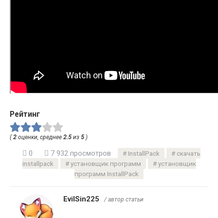
Рейтинг
(
2
оценки, среднее
2.5
из
5
)
0
7 932 просмотров
InstallPack
скачать
installpack
установщик программ
установщик
программ InstallPack
EvilSin225
/ автор статьи