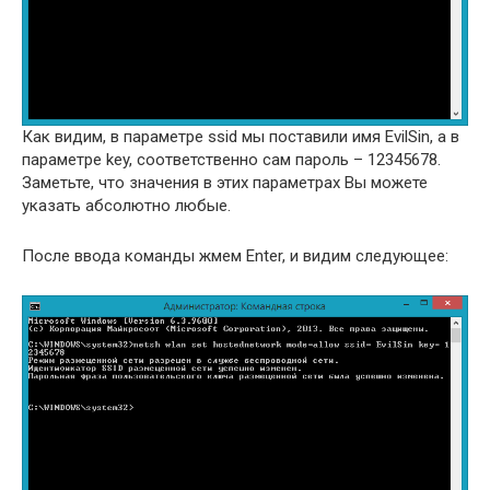
Как видим, в параметре ssid мы поставили имя EvilSin, а в
параметре key, соответственно сам пароль – 12345678.
Заметьте, что значения в этих параметрах Вы можете
указать абсолютно любые.
После ввода команды жмем Enter, и видим следующее: