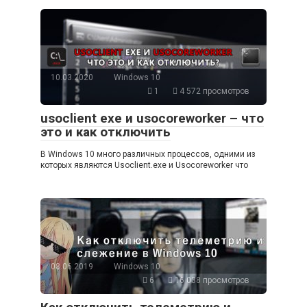
10.03.2020
Windows 10
1
4 572 просмотров
usoclient exe и usocoreworker – что
это и как отключить
В Windows 10 много различных процессов, одними из
которых являются Usoclient.exe и Usocoreworker что
08.06.2019
Windows 10
6
16 038 просмотров