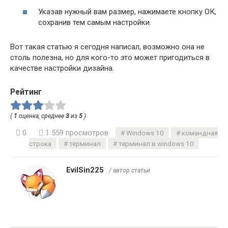
Указав нужный вам размер, нажимаете кнопку ОК,
сохранив тем самым настройки.
Вот такая статью я сегодня написал, возможно она не
столь полезна, но для кого-то это может пригодиться в
качестве настройки дизайна.
Рейтинг
(
1
оценка, среднее
3
из
5
)
0
1 559 просмотров
Windows 10
командная
строка
терминал
терминал в windows 10
EvilSin225
/ автор статьи