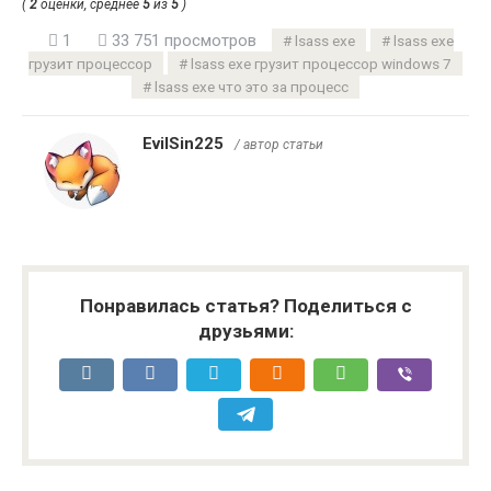
(
2
оценки, среднее
5
из
5
)
1
33 751 просмотров
lsass exe
lsass exe
грузит процессор
lsass exe грузит процессор windows 7
lsass exe что это за процесс
EvilSin225
/ автор статьи
Понравилась статья? Поделиться с
друзьями: