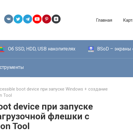
Главная
Карт
Об SSD, HDD, USB накопителях
BSoD – экраны 
струменты
cessible boot device при запуске Windows + создание
n Tool
oot device при запуске
агрузочной флешки с
on Tool