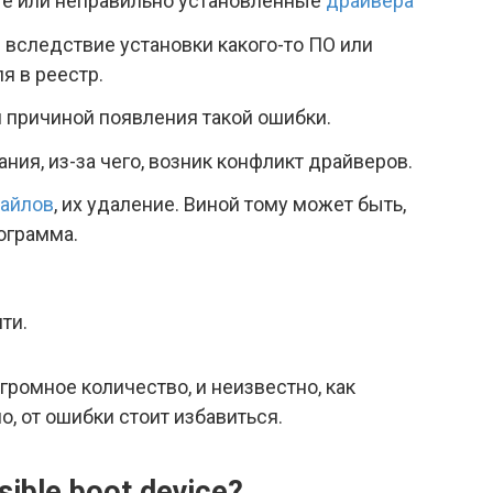
е или неправильно установленные
драйвера
вследствие установки какого-то ПО или
я в реестр.
 причиной появления такой ошибки.
ния, из-за чего, возник конфликт драйверов.
айлов
, их удаление. Виной тому может быть,
рограмма.
ти.
громное количество, и неизвестно, как
но, от ошибки стоит избавиться.
ible boot device?