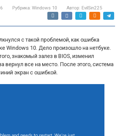
16
Рубрика:
Windows 10
Автор:
EvilSin225
лкнулся с такой проблемой, как ошибка
узке Windows 10. Дело произошло на нетбуке.
того, знакомый залез в BIOS, изменил
а вернул все на место. После этого, система
синий экран с ошибкой.