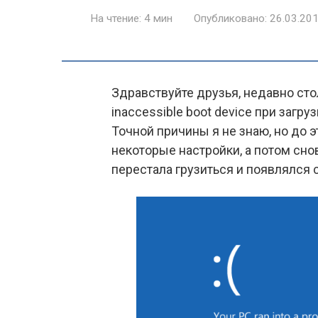
На чтение:
4 мин
Опубликовано:
26.03.20
Здравствуйте друзья, недавно сто
inaccessible boot device при загр
Точной причины я не знаю, но до э
некоторые настройки, а потом снов
перестала грузиться и появлялся 