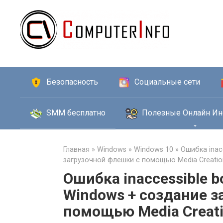
Перейти
к
контенту
Безопасность
Социальные сети
SMM бесплатно
Полезные Онлайн Ин
Главная
»
Windows
»
Windows 10
»
Ошибка inac
загрузочной флешки с помощью Media Creatio
Ошибка inaccessible b
Windows + создание з
помощью Media Creati