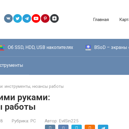
Главная
Карт
Об SSD, HDD, USB накопителях
BSoD – экраны 
струменты
ми: инструменты, нюансы работы
ими руками:
ы работы
18
Рубрика:
PC
Автор:
EvilSin225