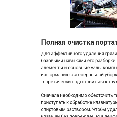
Полная очистка порта
Для эффективного удаления грязи
базовыми навыками его разборки.
элементы и основные узлы компь
информацию о «генеральной убор
теоретически подготовиться к тру
Сначала необходимо обесточить т
приступать к обработке клавиату
спиртовым раствором. Чтобы удали
клавиши без повреждения шлейфа