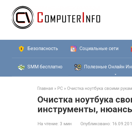
Перейти
к
контенту
Безопасность
Социальные сети
SMM бесплатно
Полезные Онлайн Ин
Главная
»
PC
»
Очистка ноутбука своими рука
Очистка ноутбука сво
инструменты, нюанс
На чтение:
3 мин
Опубликовано:
16.09.20