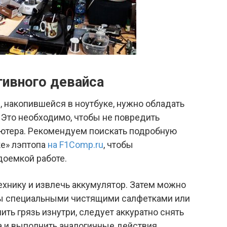
тивного девайса
, накопившейся в ноутбуке, нужно обладать
 Это необходимо, чтобы не повредить
ютера. Рекомендуем поискать подробную
ке» лэптопа
на F1Comp.ru
, чтобы
доемкой работе.
ехнику и извлечь аккумулятор. Затем можно
ры специальными чистящими салфетками или
ть грязь изнутри, следует аккуратно снять
 и выполнить аналогичные действия.