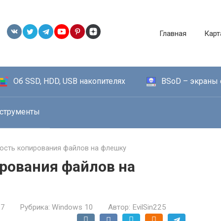
Главная
Карт
Об SSD, HDD, USB накопителях
BSoD – экраны 
струменты
рость копирования файлов на флешку
ирования файлов на
17
Рубрика:
Windows 10
Автор:
EvilSin225