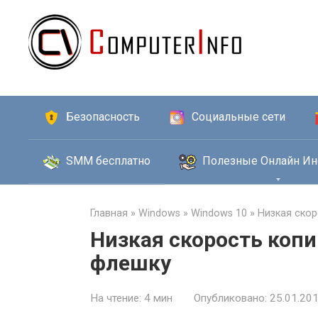
Перейти
к
контенту
Безопасность
Социальные сети
SMM бесплатно
Полезные Онлайн Ин
Главная
»
Windows
»
Windows 10
»
Низкая ско
Низкая скорость коп
флешку
На чтение:
4 мин
Опубликовано:
25.01.20