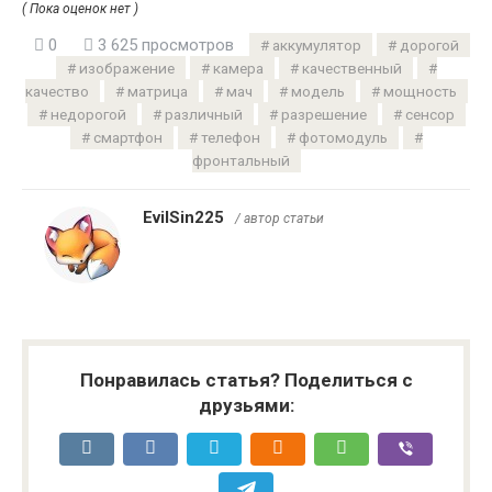
( Пока оценок нет )
0
3 625 просмотров
аккумулятор
дорогой
изображение
камера
качественный
качество
матрица
мач
модель
мощность
недорогой
различный
разрешение
сенсор
смартфон
телефон
фотомодуль
фронтальный
EvilSin225
/ автор статьи
Понравилась статья? Поделиться с
друзьями: