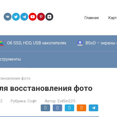
Главная
Карт
Об SSD, HDD, USB накопителях
BSoD – экраны 
струменты
тановления фото
я восстановления фото
22
Рубрика:
Софт
Автор:
EvilSin225