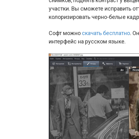
снимков, поднять контраст у выц
участки. Вы сможете исправить от
колоризировать черно-белые кад
Софт можно
скачать бесплатно
. О
интерфейс на русском языке.