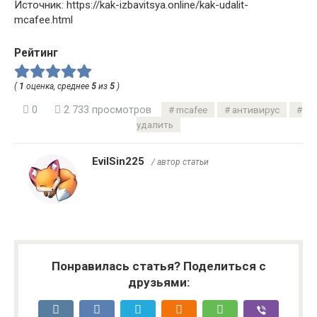
Источник: https://kak-izbavitsya.online/kak-udalit-
mcafee.html
Рейтинг
(
1
оценка, среднее
5
из
5
)
0
2 733 просмотров
mcafee
антивирус
удалить
EvilSin225
/ автор статьи
Понравилась статья? Поделиться с
друзьями: