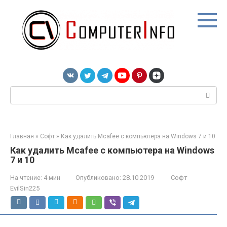
Перейти
к
контенту
Поиск:
Главная
»
Софт
»
Как удалить Mcafee с компьютера на Windows 7 и 10
Как удалить Mcafee с компьютера на Windows
7 и 10
На чтение:
4 мин
Опубликовано:
28.10.2019
Софт
EvilSin225