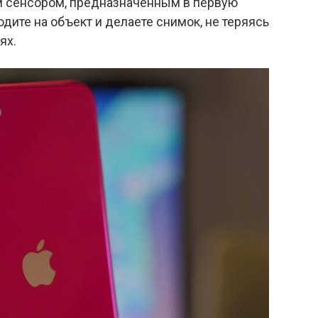
 сенсором, предназначенным в первую
дите на объект и делаете снимок, не теряясь
ях.