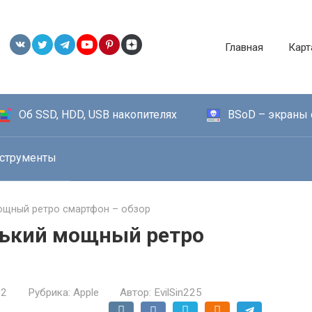
Главная
Карт
Об SSD, HDD, USB накопителях
BSoD – экраны 
струменты
мощный ретро смартфон – обзор
енький мощный ретро
22
Рубрика:
Apple
Автор:
EvilSin225