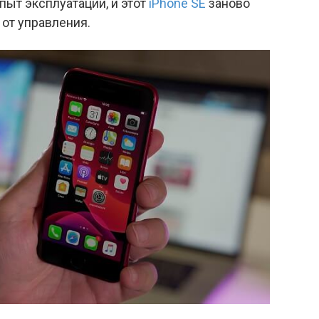
пыт эксплуатации, и этот
iPhone SE
заново
от управления.