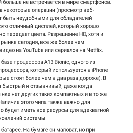
й больше не встречается в мире смартфонов.
 а некоторые операции (просмотр веб-
гут быть неудобными для обладателей
, это отличный дисплей, который хорошо
но передает цвета. Разрешение HD, хотя и
а рынке сегодня, все же более чем
идео на YouTube или сериалов на Netflix.
 базе процессора A13 Bionic, одного из
процессора, который используется в iPhone
торые стоят более чем в два раза дороже). В
а быстрый и отзывчивый, даже когда
ынке нет других таких компактных и в то же
аличие этого чипа также важно для
во будет иметь все ресурсы для адекватной
новлений системы.
батарее. На бумаге он маловат, но при