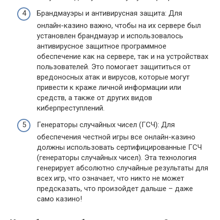
Брандмауэры и антивирусная защита: Для
онлайн-казино важно, чтобы на их сервере был
установлен брандмауэр и использовалось
антивирусное защитное программное
обеспечение как на сервере, так и на устройствах
пользователей. Это помогает защититься от
вредоносных атак и вирусов, которые могут
привести к краже личной информации или
средств, а также от других видов
киберпреступлений.
Генераторы случайных чисел (ГСЧ): Для
обеспечения честной игры все онлайн-казино
должны использовать сертифицированные ГСЧ
(генераторы случайных чисел). Эта технология
генерирует абсолютно случайные результаты для
всех игр, что означает, что никто не может
предсказать, что произойдет дальше – даже
само казино!