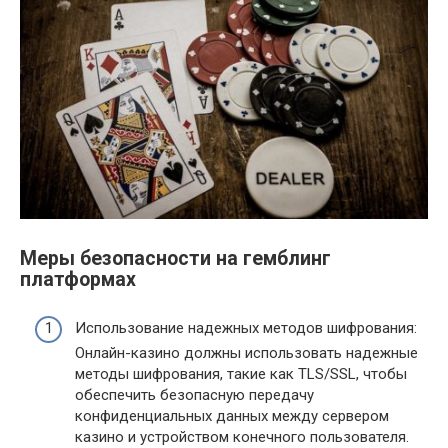
Меры безопасности на гемблинг
платформах
Использование надежных методов шифрования:
Онлайн-казино должны использовать надежные
методы шифрования, такие как TLS/SSL, чтобы
обеспечить безопасную передачу
конфиденциальных данных между сервером
казино и устройством конечного пользователя.