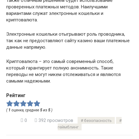
Также отличным решением будет использование
проверенных платежных методов. Наилучшими
вариантами служат электронные кошельки и
криптовалюта.
Электронные кошельки отыгрывают роль проводника,
так как не предоставляют сайту казино ваши платежные
данные напрямую.
Криптовалюта – это самый современный способ,
который гарантирует полную анонимность. Такие
переводы не могут никем отслеживаться и являются
самыми надежными.
Рейтинг
(
1
оценка, среднее
5
из
5
)
0
392 просмотров
безопасность
геймблинг