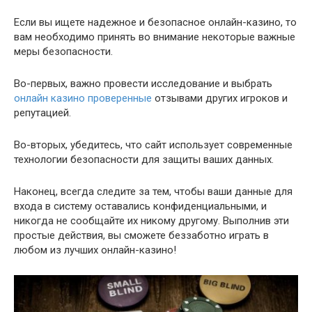
Если вы ищете надежное и безопасное онлайн-казино, то
вам необходимо принять во внимание некоторые важные
меры безопасности.
Во-первых, важно провести исследование и выбрать
онлайн казино проверенные
отзывами других игроков и
репутацией.
Во-вторых, убедитесь, что сайт использует современные
технологии безопасности для защиты ваших данных.
Наконец, всегда следите за тем, чтобы ваши данные для
входа в систему оставались конфиденциальными, и
никогда не сообщайте их никому другому. Выполнив эти
простые действия, вы сможете беззаботно играть в
любом из лучших онлайн-казино!