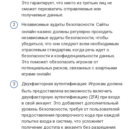
Это гарантирует, что никто из третьих лиц не
сможет перехватить отправляемые или
получаемые данные.
Независимые аудиты безопасности: Сайты
онлайн-казино должны регулярно проходить
независимые аудиты безопасности, чтобы
убедиться, что они следуют всем необходимым
отраслевым стандартам, когда речь идет о
безопасности и конфиденциальности данных.
Это поможет обезопасить игроков от
потенциальных рисков, связанных с азартными
играми онлайн.
Двухфакторная аутентификация: Игрокам должна
быть предоставлена возможность включить
двухфакторную аутентификацию (2FA) при входе
в свой аккаунт. Это добавляет дополнительный
уровень безопасности, требуя от пользователей
предоставления проверочного кода при каждой
попытке входа в систему, что усложняет
получение доступа к аккаунту без разрешения.