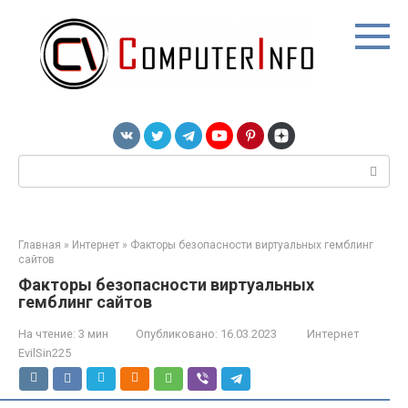
Перейти
к
контенту
Поиск:
Главная
»
Интернет
»
Факторы безопасности виртуальных гемблинг
сайтов
Факторы безопасности виртуальных
гемблинг сайтов
На чтение:
3 мин
Опубликовано:
16.03.2023
Интернет
EvilSin225