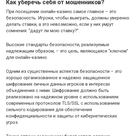
Как уберечь себя от мошенников?
При посещении онлайн-казино самое главное – это
безопасность. Игроки, чтобы выиграть, должны уверенно
делать ставки, а это невозможно, если у них умрут
сомнения: “дадут ли мою ставку?”.
Высокие стандарты безопасности, реализуемые
надлежащим образом, – это цель, являющаяся “ключом”
для онлайн-казино.
Одним из существенных аспектов безопасности – это
хорошо организованное и надежно защищенное
шифрование личных данных игроков в интересах
объединения с ними. Шифрование должно быть
реализовано на надежном уровне с использованием
современных протоколов TLS/SSL с использованием
сильного кодирования для обеспечения
конфиденциальности и защиты от кибернетических
угроз.