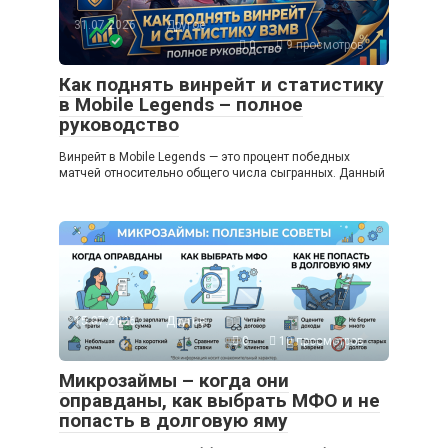
31.07.2026
Другое
0
9 просмотров
Как поднять винрейт и статистику
в Mobile Legends – полное
руководство
Винрейт в Mobile Legends — это процент победных
матчей относительно общего числа сыгранных. Данный
15.07.2026
Другое
0
10 просмотров
Микрозаймы – когда они
оправданы, как выбрать МФО и не
попасть в долговую яму