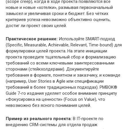
(scope creep), когда в ходе проекта появляются всё
новые и новые «хотелки», размывая первоначальный
замысел и увеличивая сроки и бюджет. Без чётких
критериев успеха невозможно объективно оценить,
достиг ли проект своих целей.
Практическое решение:
Используйте SMART-подход
(Specific, Measurable, Achievable, Relevant, Time-bound) для
формулировки целей проекта. На этапе инициации
проекта проведите тщательный сбор и формализацию
требований со всеми ключевыми заинтересованными
сторонами (стейкхолдерами). Документируйте
требования в формате, понятном и заказчику, и команде
(например, User Stories в Agile или спецификации
требований в более традиционных подходах). PMBOK®
Guide 7-го издания уделяет особое внимание принципу
«Фокусировка на ценности» (Focus on Value), что
невозможно без ясного понимания целей.
Пример из реального проекта:
В IT-проекте по
внедрению CRM-системы для отдела продаж