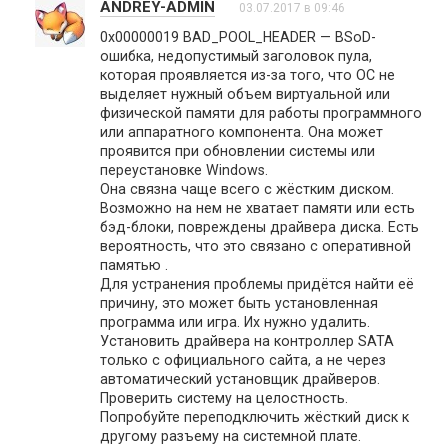
ANDREY-ADMIN
03.07.2017 в 09:46
0x00000019 BAD_POOL_HEADER — BSoD-
ошибка, недопустимый заголовок пула,
которая проявляется из-за того, что ОС не
выделяет нужный объем виртуальной или
физической памяти для работы программного
или аппаратного компонента. Она может
проявится при обновлении системы или
переустановке Windows.
Она связна чаще всего с жёстким диском.
Возможно на нем не хватает памяти или есть
бэд-блоки, повреждены драйвера диска. Есть
вероятность, что это связано с оперативной
памятью .
Для устранения проблемы придётся найти её
причину, это может быть установленная
программа или игра. Их нужно удалить.
Установить драйвера на контроллер SATA
только с официального сайта, а не через
автоматический установщик драйверов.
Проверить систему на целостность.
Попробуйте переподключить жёсткий диск к
другому разъему на системной плате.