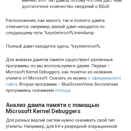
именно этот тип дампа, потому что она даст нам
достаточное количество сведений о BSoD.
Расположение, как малого, так и полного дампа
отличается, например, малый дамп находится по
следующему пути: %systemroot%\minidump.
Полный дамп находится здесь: %systemroot%.
Для анализа дампов памяти существуют различные
программы, но мы воспользуемся двумя. Первая –
Microsoft Kernel Debuggers, как понятно из названия
утилита от Microsoft. Скачать ее можно
с официального
сайта
. Вторая программа – BlueScreenView, бесплатная
программка, скачиваем
отсюда
.
Анализ дампа памяти с помощью
Microsoft Kernel Debuggers
Для разных версий систем нужно скачивать свой тип
утилиты. Например, для 64-х разрядной операционной