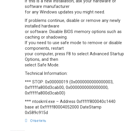
If this is a new installation, ask your hardware or
software manufacturer
for any Windows updates you might need.
If problems continue, disable or remove any newly
installed hardware
or software. Disable BIOS memory options such as
caching or shadowing.
If you need to use safe mode to remove or disable
components, restart
your computer, press F8 to select Advanced Startup
Options, and then
select Safe Mode.
Technical Information:
*** STOP: 0x00000019 (0x0000000000000003,
0xfffffa800d3cab00, 0x0000000000000000,
0xfffffa800d3cab00)
*** ntoskrnl.exe – Address 0xfffff800040c1440
base at 0xfffff80004052000 DateStamp
0x589c915d
Ответить