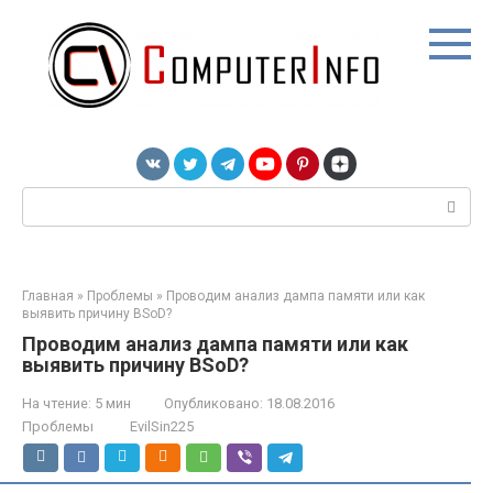
Перейти
к
контенту
Поиск:
Главная
»
Проблемы
»
Проводим анализ дампа памяти или как
выявить причину BSoD?
Проводим анализ дампа памяти или как
выявить причину BSoD?
На чтение:
5 мин
Опубликовано:
18.08.2016
Проблемы
EvilSin225