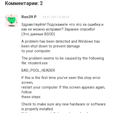
Комментарии: 2
Ron39 P
03.07.2017 в 08:59
Здравствуйте! Подскажите что это за ошибка и
как ее можно исправит? Заранее спасибо!
(Это данные BSOD)
A problem has been detected and Windows has
been shut down to prevent damage
to your computer.
The problem seems to be caused by the following
file: ntoskrnl.exe
BAD_POOL_HEADER
If this is the first time you’ve seen this stop error
screen,
restart your computer. If this screen appears again,
follow
these steps:
Check to make sure any new hardware or software
is properly installed.