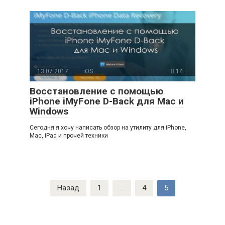
13.07.2017
iOS
14
Восстановление с помощью
iPhone iMyFone D-Back для Mac и
Windows
Сегодня я хочу написать обзор на утилиту для iPhone,
Mac, iPad и прочей техники
Пагинация
Назад
1
…
4
5
записей