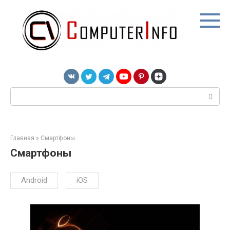
Перейти
к
контенту
Поиск:
Главная
»
Смартфоны
Смартфоны
Android
iOS