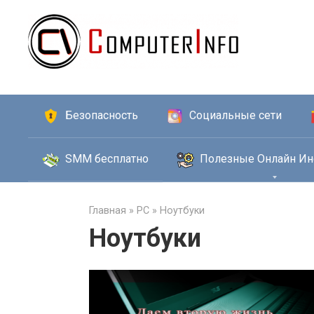
Перейти
к
контенту
Безопасность
Социальные сети
SMM бесплатно
Полезные Онлайн Ин
Главная
»
PC
»
Ноутбуки
Ноутбуки