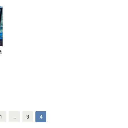
й
1
…
3
4