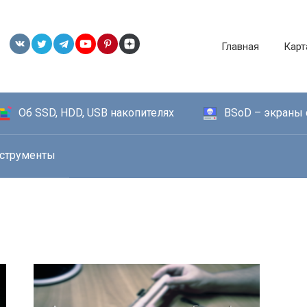
Главная
Карт
Об SSD, HDD, USB накопителях
BSoD – экраны 
струменты